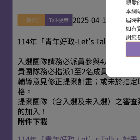
親愛
本網
2025-04-17
屆時
一般公告
Talk提案
如有
謝您
114年「青年好政-Let's Ta
入選團隊請務必派員參與4月26日（
貴團隊務必指派1至2名成員全程參
輔導意見修正提案計畫；或未於指定
格。
提案團隊（含入選及未入選）之審查
的加入！
附件下載
114年「青年好政-Let’s Talk」計