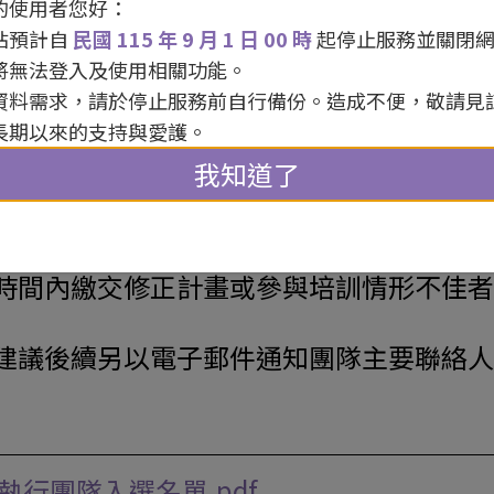
的使用者您好：
站預計自
民國 115 年 9 月 1 日 00 時
起停止服務並關閉
將無法登入及使用相關功能。
資料需求，請於停止服務前自行備份。造成不便，敬請見
長期以來的支持與愛護。
lk」執行團隊入選名單詳以下附件，核定獎金額
我知道了
六）於政大公企中心（臺北市大安區金華街
與，培訓中將有業師輔導協助提案修改。入
時間內繳交修正計畫或參與培訓情形不佳者
建議後續另以電子郵件通知團隊主要聯絡人
畫 執行團隊入選名單.pdf