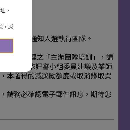
網址，
諒，感
度將以電子郵件通知入選執行團隊。
187號）辦理之「主辦團隊培訓」，請
選團隊如未依評審小組委員建議及業師
，本署得酌減獎勵額度或取消錄取資
，請務必確認電子郵件訊息，期待您