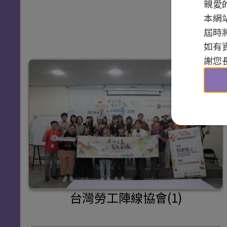
親愛
本網
屆時
如有
謝您
台灣勞工陣線協會(1)