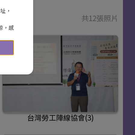
網址，
共12張照片
諒，感
台灣勞工陣線協會(3)