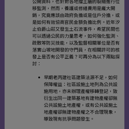
公開資料，也針對各地擋土牆的裂縫進行位
移監測，然而，養護或修繕費用是龐大開
銷，究竟應該由政府負擔或是住戶分擔，或
是如何有效協商官民金額負擔比例。近年汐
止伯爵山莊又發生土石流事件，希望民間也
可以透過公民的力量思考，如何強化監測、
疏散等防災技能，以及監督相關單位是否有
落實山坡地開發的守門員，在相關許可的核
發上是否有公平正義？可再分為以下兩點探
討：
早期老丙建社區建築法源不足，如何
保障權益：社區設施土地列為公共設
施用地，亦未辦理產權移轉登記，致
衍生出同一建築基地有建物產權卻無
公共設施土地產權，或有公共設施土
地產權卻無建物產權之不合理現象，
導致現有抗爭問題發生。