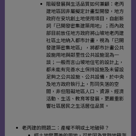
阻礙發展與生活品質如何兼顧：老丙
建地區因非屬擬定計畫型開發，地方
政府在安坑創土地使用項目，自創新
詞「已開發密集建築用地」；而內政
部目前放任地方政府將山坡地老丙建
社區土地納入都市計畫，視為「已開
發建築密集地區」，將都市計畫公共
設施用地與鄰里性公共設施混為一
談；一般而言山坡地住宅的設計上，
都未能有完善水土保持設施及未留設
足夠之公共設施、公共設備，於中央
及地方政府執行上，形同失落的空
間，非但阻礙地區人口、資源、經濟
活動、生活、教育等發展，更嚴重影
響社區居民之生活居住品質。
老丙建的問題二：產權不明或土地破碎？
經土地變更後的用地，可能因為當時地籍測