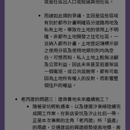
或是社區出入口或經過其他社區。
而諸如此類的爭議，主因是這些區域
有別於都市計畫明確區分道路用地及
私有土地，導致在土地的使用上不明
確。非都市土地開發之住宅社區，一
旦納入都市計畫，土地登記簿標示部
之使用分區及使用地類別則均為空
白。可想而知，私人土地上較無法顧
及公眾利益，因此未來甚至若要架設
一個電塔、或公共設施等，都有可能
因為土地所有權人的反對，而影響整
個住戶的權益。
老丙建的問題三：建商養地未來繼續施工？
隨著安坑輕軌通車，以及捷運汐東線陸續完
成開工作業，在新店安坑及汐止社后一帶，
正是本次專案的主角「老丙建」所「盛產」
的兩處，交通建設的興建順勢提高地價、房