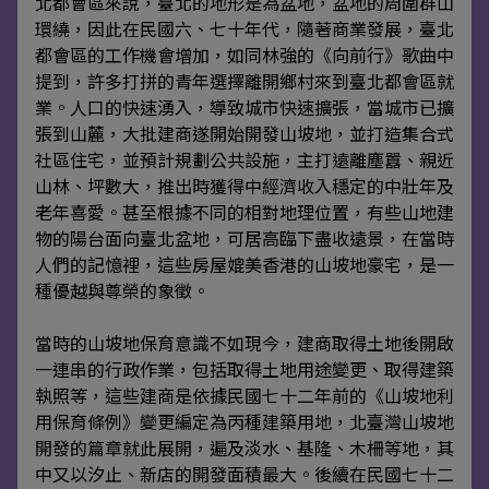
北都會區來說，臺北的地形是為盆地，盆地的周圍群山
環繞，因此在民國六、七十年代，隨著商業發展，臺北
都會區的工作機會增加，如同林強的《向前行》歌曲中
提到，許多打拼的青年選擇離開鄉村來到臺北都會區就
業。人口的快速湧入，導致城市快速擴張，當城市已擴
張到山麓，大批建商遂開始開發山坡地，並打造集合式
社區住宅，並預計規劃公共設施，主打遠離塵囂、親近
山林、坪數大，推出時獲得中經濟收入穩定的中壯年及
老年喜愛。甚至根據不同的相對地理位置，有些山地建
物的陽台面向臺北盆地，可居高臨下盡收遠景，在當時
人們的記憶裡，這些房屋媲美香港的山坡地豪宅，是一
種優越與尊榮的象徵。
當時的山坡地保育意識不如現今，建商取得土地後開啟
一連串的行政作業，包括取得土地用途變更、取得建築
執照等，這些建商是依據民國七十二年前的《山坡地利
用保育條例》變更編定為丙種建築用地，北臺灣山坡地
開發的篇章就此展開，遍及淡水、基隆、木柵等地，其
中又以汐止、新店的開發面積最大。後續在民國七十二