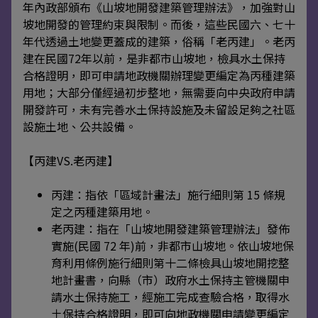
年內政部頒布《山坡地開發建築管理辦法》，加強對山
坡地開發的管理約束與限制。而後，這些民國六、七十
年代透過土地變更蓋成的建築，俗稱「老丙建」。老丙
建在民國72年以前，是非都市山坡地，檢具水土保持
合格證明，即可申請地政機關辦理變更編定為丙種建築
用地；大部分僅經過初步整地，無需要向中央政府申請
開發許可，未有完善水土保持設施及未留設足夠之社區
設施土地、公共設備。
【丙建VS.老丙建】
丙建：指依「區域計畫法」施行細則第 15 條規
定之丙種建築用地。
老丙建：指在「山坡地開發建築管理辦法」發佈
實施(民國 72 年)前，非都市山坡地。依山坡地保
育利用條例施行細則第十二條檢具山坡地開挖整
地計畫書，向縣（市）政府水土保持主管機關申
請水土保持施工，經施工完成查驗合格，取得水
土保持合格證明，即可向地政機關申請變更編定