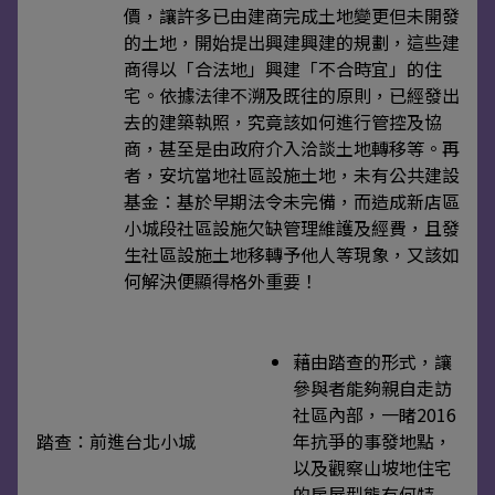
價，讓許多已由建商完成土地變更但未開發
的土地，開始提出興建興建的規劃，這些建
商得以「合法地」興建「不合時宜」的住
宅。依據法律不溯及既往的原則，已經發出
去的建築執照，究竟該如何進行管控及協
商，甚至是由政府介入洽談土地轉移等。再
者，安坑當地社區設施土地，未有公共建設
基金：基於早期法令未完備，而造成新店區
小城段社區設施欠缺管理維護及經費，且發
生社區設施土地移轉予他人等現象，又該如
何解決便顯得格外重要！
藉由踏查的形式，讓
參與者能夠親自走訪
社區內部，一睹2016
踏查：前進台北小城
年抗爭的事發地點，
以及觀察山坡地住宅
的房屋型態有何特