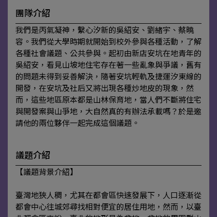
團隊介紹
我們是丙氣凝神，繫心汐新的吳紹安、劉緒宇、蔡曉
容。我們從大學時期就開始到校外參與各種活動，了解
各種社會議題、公共參與。起初由新店安坑在地青年的
吳紹安，看見山坡地住宅存在著一些亂象與爭議，舊有
的問題未得到妥善解決，隨著安坑輕軌及捷運汐東線的
開發，在安坑及社后又將出現各種炒地皮的現象，然
而，這些地區原本都是山林保育地，當人們不斷將住宅
與開發案與山爭地，大自然真的有辦法承載嗎？於是邀
請他的兩位夥伴一起完成這個議題。
議題介紹
【議題背景介紹】
臺灣地狹人稠，尤其在都會區快速發展下，人口逐漸從
都會中心往城郊尋找相對便宜的居住用地，然而，以臺