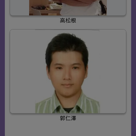
高松根
郭仁澤