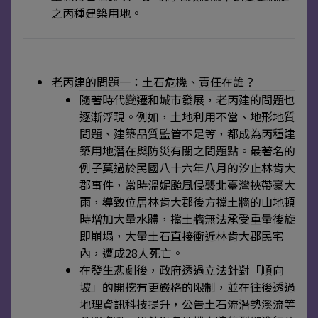
之丙種建築用地。
老丙建的問題一：土石危機、責任在誰？
隨著時代變遷和城市發展，老丙建的問題也
逐漸浮現。例如，土地利用不當、地形地質
問題、建築品質監管不足等，都成為丙種建
築用地潛在與防災有關之問題點。最著名的
例子莫過於民國八十六年八月的汐止林肯大
郡事件，當時溫妮颱風侵襲北臺灣挾帶豪大
雨，導致位居林肯大郡後方擋土牆的山地頓
時增加大量水體，擋土牆無法承受重量後旋
即崩塌，大量土石直接衝近林肯大郡民宅
內，遭成28人死亡。
在發生悲劇後，政府透過立法針對「順向
坡」的開挖有更嚴格的限制，並在往後透過
地理資訊科技提升，公告土石流潛勢溪流等