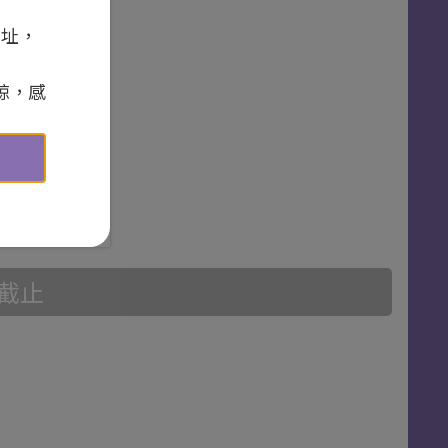
網址，
30
型會議室 A
諒，感
截止