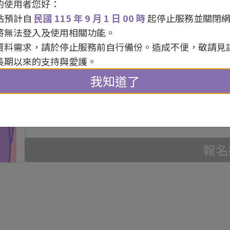
的使用者您好：
站預計自
民國 115 年 9 月 1 日 00 時
起停止服務並關閉
活動日期 / 114年08月02日 09:30 ~ 17:
將無法登入及使用相關功能。
活動地點 / 社會創新實驗中心 107 大
資料需求，請於停止服務前自行備份。造成不便，敬請見
長期以來的支持與愛護。
團隊名稱 / 三人成唬
活動人數 / 40 人
我知道了
報名