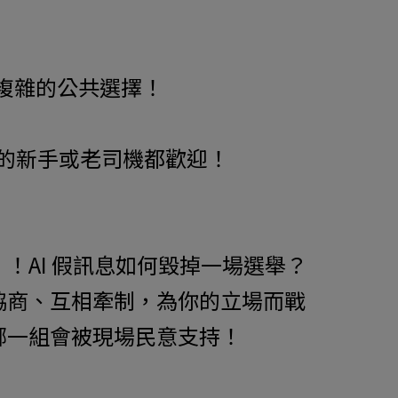
複雜的公共選擇！
趣的新手或老司機都歡迎！
！AI 假訊息如何毀掉一場選舉？
協商、互相牽制，為你的立場而戰
哪一組會被現場民意支持！