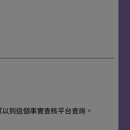
可以到這
個
事實查核平台查
詢
。