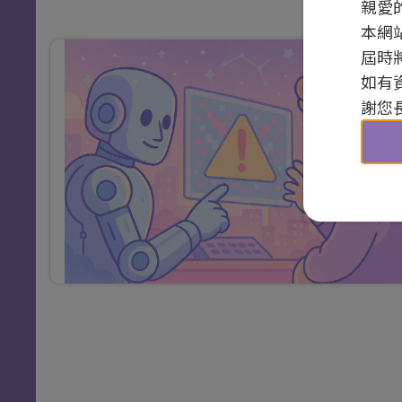
親愛
本網
屆時
如有
謝您