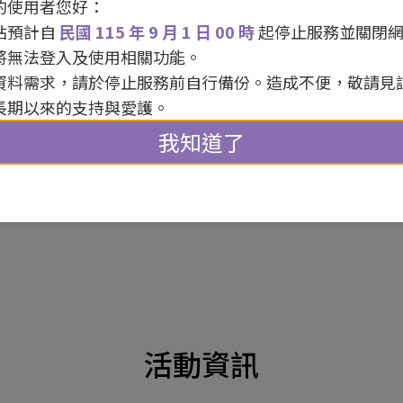
的使用者您好：
團隊名稱 / 竹青AI特攻隊
站預計自
民國 115 年 9 月 1 日 00 時
起停止服務並關閉
活動人數 / 30 人
將無法登入及使用相關功能。
資料需求，請於停止服務前自行備份。造成不便，敬請見
長期以來的支持與愛護。
我知道了
報名
活動資訊