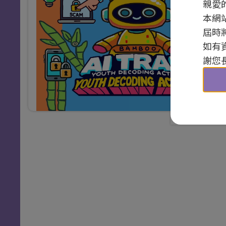
親愛
本網
屆時
如有
謝您