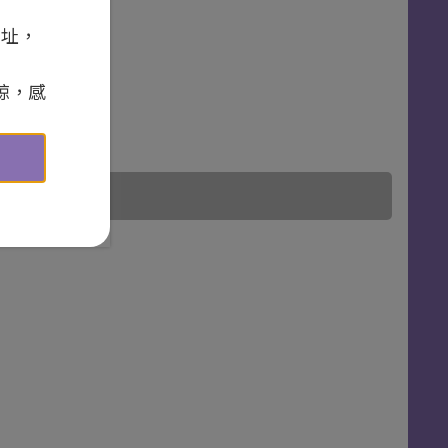
網址，
諒，感
截止