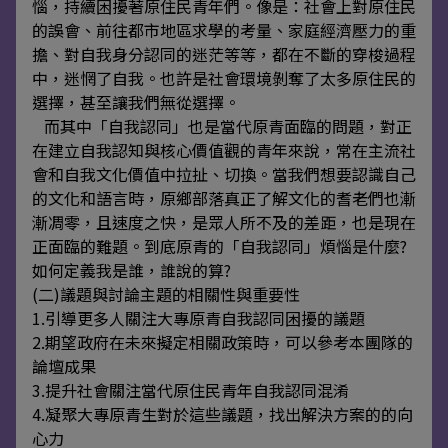
惱，持續困擾著原住民青年們。像是：社會上對原住民
的誤會、前往都市地區求學的考量、家庭經濟壓力的重
擔、對自我身分認同的迷茫等等，都在不斷的穿梭過程
中，迷惘了自我。也許是社會環境剝奪了太多原住民的
選擇，甚至讓我們無從選擇。
而其中「自我認同」也是當代原青面臨的問題，對正
在建立自我認知與核心價值觀的青年來說，常在主流社
會和自我文化價值中拉扯、切換。當我們想要認識自己
的文化和語言時，原鄉部落真正了解文化的耆老們也漸
漸凋零，且速度之快，是眾人所不及的差距，也是現在
正面臨的難題。到底原青的「自我認同」煩惱是什麼?
如何定義我是誰，誰說的算?
(二)議題與討論主題的相關性與重要性
1.引導更多人關注大專原青自我認同困擾的議題
2.期望政府在未來擬定相關政策時，可以參考本團隊的
論壇成果
3.提升社會關注當代原住民青年自我認同混淆
4.凝聚大專原青生對於這些議題，找出解決方案的的向
心力