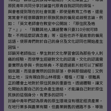
原民青年共同分享討論當代原青自我認同的煩惱。
與會者提到現在的社會氛圍，即使是教育工作者，還是
常常會不經意顯露對於原族民族的偏見或歧視言論，例
如：「英文老師會在教室中公開說：『原住民及格
了。』」、「我聽其他人講過警專只要310分就可錄
取，不用這麼認真念書」等，這些也許不是故意的偏見
話語，使原青們對於自己的身分及文化認同也開始產生
困惱。
邱韻芳老師指出，學生對於文化學習會因為那些令人刺
痛的經驗，而使學生迴避對文化的認識。文化的認識需
要實際去參與，例如祭典，不是透過影片就可以了解那
個氛圍，而是要實際的回到部落，參與那個過程；又例
如土地， 沒有親自到山林裡面，種植，打獵，很難真
正的體會土地對於原住民族的重要性。透過體驗，讓文
化開始去跟自己的生命產生連結，才能讓自己對於原住
民族的這個身分，有更多的認同。
討論中青年們認為原青的原生環境沒有穩定經濟產業，
在地行業多與農業有關，但農業銷售的通路不多，導致