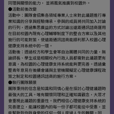
同理與關懷的能力， 並將風氣推廣到校園外。
●活動前後改變
活動中：團隊會招集各領域專業人士來對此議題進行專
業知識的分享與經驗傳承。參與的成員將共同加入討論
的行列，透過集思廣益的方式討論出遠距通訊諮商運用
在目前校園內現有心理輔導制度下的整合方案以及其他
施行的可能對策，使遠距通訊諮商能順利那入校園心理
健康支持系統中的一環。
活動後：透過校方和學生會等自治團體共同的力量，無
論師長、學生或是相關校內行政人員都需對此議題更有
意識，為校園的心理健康支持系統能夠更完善。透過彙
整青年意見在後續會議與主管機關擬定心理健康課程政
策之制定和校園通訊諮商的施行方案。
●執行團隊願景
團隊秉持的信念是知識和同情心是在探討心理健議題時
最強大的工具。唯有關懷同理和正確知識觀念，大眾才
會重視此議題的重要性。我們相信心理健康支持系統的
完善建立，能讓校園內的每一份子都可能從中受惠，並
能幫助到你我身旁的任何一個人度過人生的難關。因