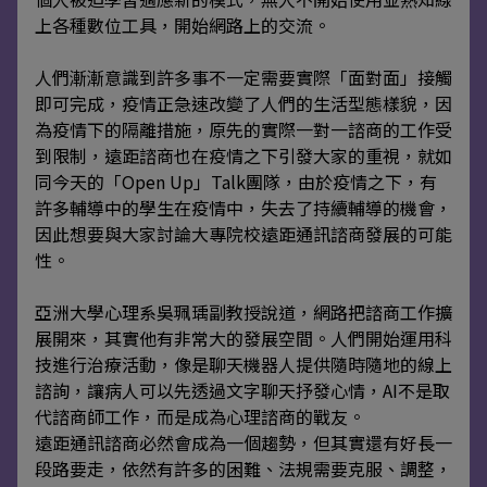
上各種數位工具，開始網路上的交流。
人們漸漸意識到許多事不一定需要實際「面對面」接觸
即可完成，疫情正急速改變了人們的生活型態樣貌，因
為疫情下的隔離措施，原先的實際一對一諮商的工作受
到限制，遠距諮商也在疫情之下引發大家的重視，就如
同今天的「Open Up」Talk團隊，由於疫情之下，有
許多輔導中的學生在疫情中，失去了持續輔導的機會，
因此想要與大家討論大專院校遠距通訊諮商發展的可能
性。
亞洲大學心理系吳珮瑀副教授說道，網路把諮商工作擴
展開來，其實他有非常大的發展空間。人們開始運用科
技進行治療活動，像是聊天機器人提供隨時隨地的線上
諮詢，讓病人可以先透過文字聊天抒發心情，AI不是取
代諮商師工作，而是成為心理諮商的戰友。
遠距通訊諮商必然會成為一個趨勢，但其實還有好長一
段路要走，依然有許多的困難、法規需要克服、調整，