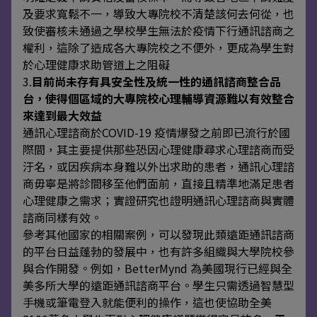
及要求寬鬆不一，導致大專院校不清楚該何去何從，也
致使審核未通過之學校學生無法於疫情下行通訊諮商之
權利，這除了造成各大專院校之不便外，更成為學生對
於心理健康求助管道上之阻礙
3.
目前尚未存有具安全性及統一性的通訊諮商整合品
台，使得個區域的大專院校心理輔導資源難以有效整合
來達到最大效
益
通訊心理諮商於COVID-19 疫情爆發之前即已流行於國
際間，其主要提供那些恐因心理健康尋求心理諮商而受
汙名，或因疾病本身難以外出求助的患者，通訊心理諮
商毋寧是將診間移至他們面前，直接且精準地滿足患者
心理健康之需求；實證研究也證明通訊心理諮商與實體
諮商同樣有效。
參考其他國家的相關案例，可以發現此類遠距通訊諮商
的平台日益蓬勃的發展中，也有許多組織與大學院校參
與合作開發。例如，BetterMynd 為美國現行已經與全
美多所大學的遠距通訊諮商平台。學生只需透過智慧型
手機或筆電登入就能便利的操作，這也使協助全美