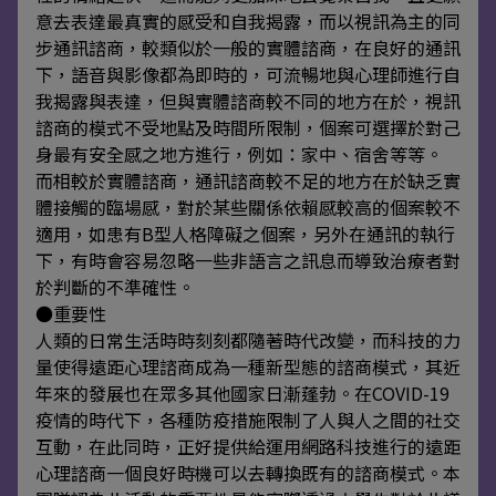
意去表達最真實的感受和自我揭露，而以視訊為主的同
步通訊諮商，較類似於一般的實體諮商，在良好的通訊
下，語音與影像都為即時的，可流暢地與心理師進行自
我揭露與表達，但與實體諮商較不同的地方在於，視訊
諮商的模式不受地點及時間所限制，個案可選擇於對己
身最有安全感之地方進行，例如：家中、宿舍等等。
而相較於實體諮商，通訊諮商較不足的地方在於缺乏實
體接觸的臨場感，對於某些關係依賴感較高的個案較不
適用，如患有B型人格障礙之個案，另外在通訊的執行
下，有時會容易忽略一些非語言之訊息而導致治療者對
於判斷的不準確性。
●重要性
人類的日常生活時時刻刻都隨著時代改變，而科技的力
量使得遠距心理諮商成為一種新型態的諮商模式，其近
年來的發展也在眾多其他國家日漸蓬勃。在COVID-19
疫情的時代下，各種防疫措施限制了人與人之間的社交
互動，在此同時，正好提供給運用網路科技進行的遠距
心理諮商一個良好時機可以去轉換既有的諮商模式。本