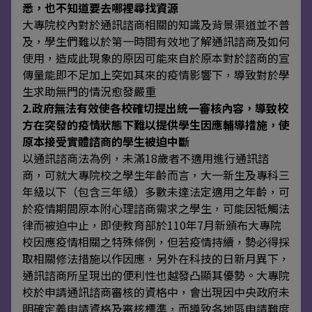
悉，也不知道要去哪裡尋找資
源
大專院校內對於通訊諮商相關的知識及背景渠道並不普
及，學生們難以於第一時間有效地了解通訊諮商及如何
使用，造成此現象的原因可能來自於原本對於諮商的宣
傳量能即不足加上突如其來的疫情影響下，導致對於學
生求助無門的情況愈發嚴重
2.
政府無法有效使各校確切提出統一審核內容，導致校
方在突發的疫情狀態下難以提供學生因應輔導措施，使
原本接受實體諮商的學生被迫中
斷
以通訊諮商法為例，未滿18歲者不適用進行通訊諮
商，可就大專院校之學生年齡而言，大一新生及專科三
年級以下（包含三年級）多數未達法定適用之年齡，可
於疫情期間原本附心理諮商需求之學生，可能因牴觸法
律而被迫中止，即使教育部於110年7月新頒布大專院
校因應疫情相關之特殊條例，但若疫情持續，勢必得採
取相關修法措施以作因應，另外在科技的日新月異下，
通訊諮商所呈現出的便利性也越發凸顯其優勢。大專院
校於申請通訊諮商審核的資格中，會出現因中央政府未
明確定義申請資格及審核標準，而導致各地區申請難度