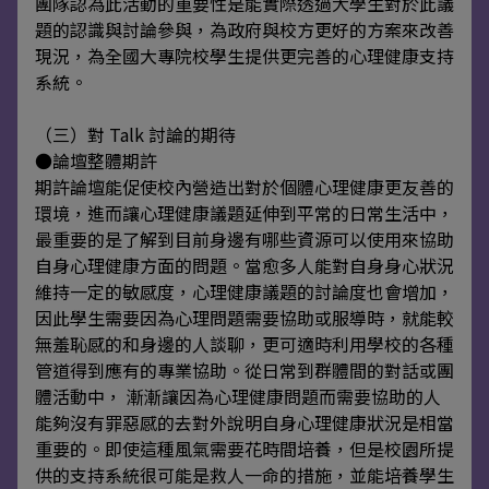
團隊認為此活動的重要性是能實際透過大學生對於此議
題的認識與討論參與，為政府與校方更好的方案來改善
現況，為全國大專院校學生提供更完善的心理健康支持
系統。
（三）對 Talk 討論的期待
●論壇整體期許
期許論壇能促使校內營造出對於個體心理健康更友善的
環境，進而讓心理健康議題延伸到平常的日常生活中，
最重要的是了解到目前身邊有哪些資源可以使用來協助
自身心理健康方面的問題。當愈多人能對自身身心狀況
維持一定的敏感度，心理健康議題的討論度也會增加，
因此學生需要因為心理問題需要協助或服導時，就能較
無羞恥感的和身邊的人談聊，更可適時利用學校的各種
管道得到應有的專業協助。從日常到群體間的對話或團
體活動中， 漸漸讓因為心理健康問題而需要協助的人
能夠沒有罪惡感的去對外說明自身心理健康狀況是相當
重要的。即使這種風氣需要花時間培養，但是校園所提
供的支持系統很可能是救人一命的措施，並能培養學生