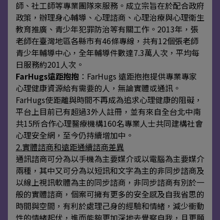
師、社工師等專業團隊來服務。成立宗旨在於配合政府
政策，辦理身心輔導、心理諮商、心理治療與心理衛生
教育推廣、青少年犯罪防治等有關工作。2013年，張
老師在臺灣地區各縣市有46條專線，共有12個張老師
青少年輔導中心，全年輔導件數達7.3萬人次，平均每
日服務約201人次。
FarHugs遠距抱抱
：FarHugs 遠距抱抱提供專業專家
心理健康資源給有需要的人，無論實體或通訊。
FarHugs使距離與時間不再成為追求心理健康的阻礙，
平台上目前已有超過3外人註冊，並有來自全台北中南
共15所合作心理醫療機構160名專業人士共同建構社會
心理安全網，至今仍持續增加中。
2.實體諮商和遠距通續諮商差異
通訊諮商可分為以手機為主要媒介或以電腦為主要媒介
兩種，其中又可分為以短訊和文字為主的非同步諮商及
以線上視訊軟體為主的同步諮商，非同步諮商有別於一
般的實體諮商，個案可擁有更多的安全感及自我省思的
時間與空間，有利於處理己身的經驗和情緒，減少衝動
性的情緒起伏，進而能夠更加深地去覺察自我，且更願