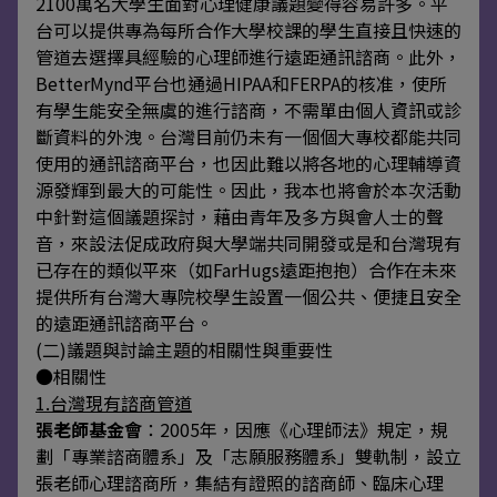
2100萬名大學生面對心理健康議題變得容易許多。平
台可以提供專為每所合作大學校課的學生直接且快速的
管道去選擇具經驗的心理師進行遠距通訊諮商。此外，
BetterMynd平台也通過HIPAA和FERPA的核准，使所
有學生能安全無虞的進行諮商，不需單由個人資訊或診
斷資料的外洩。台灣目前仍未有一個個大專校都能共同
使用的通訊諮商平台，也因此難以將各地的心理輔導資
源發輝到最大的可能性。因此，我本也將會於本次活動
中針對這個議題探討，藉由青年及多方與會人士的聲
音，來設法促成政府與大學端共同開發或是和台灣現有
已存在的類似平來（如FarHugs遠距抱抱）合作在未來
提供所有台灣大專院校學生設置一個公共、便捷且安全
的遠距通訊諮商平台。
(二)議題與討論主題的相關性與重要性
●相關性
1.台灣現有諮商管道
張老師基金會
：2005年，因應《心理師法》規定，規
劃「專業諮商體系」及「志願服務體系」雙軌制，設立
張老師心理諮商所，集結有證照的諮商師、臨床心理