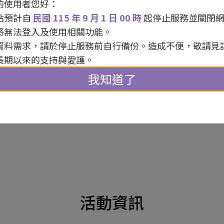
的使用者您好：
團隊名稱 / 路邊工作室
站預計自
民國 115 年 9 月 1 日 00 時
起停止服務並關閉
活動人數 / 30 人
將無法登入及使用相關功能。
資料需求，請於停止服務前自行備份。造成不便，敬請見
長期以來的支持與愛護。
我知道了
報名
活動資訊