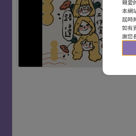
親愛
本網
屆時
如有
謝您