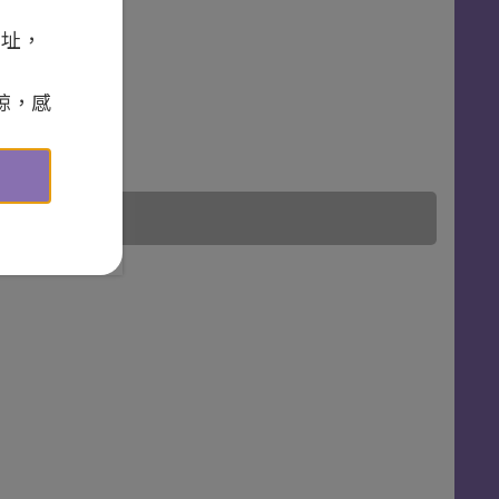
網址，
諒，感
截止