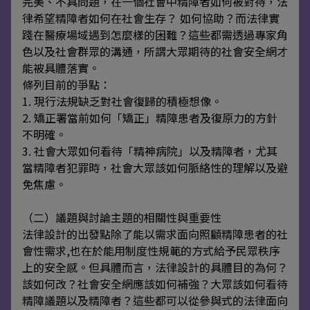
完美、不具問題，在一個社會中精障者如何被對待，法
律希望精障者如何在社會生存？ 如何協助？而法律實
踐在醫療場域遇到怎麼樣的困難？這些都需透過專家角
色以及社會群眾的溝通，所謂大眾期待的社會安全網才
能被具體落實。
條列目前的爭點：
1. 現行法規缺乏對社會復歸的積極想像。
2. 矯正署當前如何「矯正」精障患者及復原力的方針
不明確。
3. 社會大眾如何看待「精神病院」以及精障者，尤其
當精障者犯罪時，社會大眾該如何脈絡性的理解以及避
免焦慮。
（二）議題與討論主題的相關性與重要性
法律設計的出發點除了能以需求面向照顧精障患者的社
會性需求,也在於能用制度性規範的方式給予民眾秩序
上的安全感。但具體而言，法律設計的具體目的為何？
該如何改？社會安全網應該如何補強？大眾該如何看待
精障議題以及精障者？這些都可以從參與式的法律面向