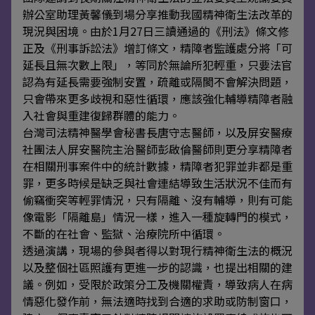
辦公室助理黃馨儀到場分享推動我國精神衛生法改革的
現況與困境。由於1月27日三讀通過的《刑法》條文修
正及《刑事訴訟法》增訂條文，精障者監護處分將「可
延長且無次數上限」，等同於無論所犯輕重，只要法官
認為有延長需要強制安置，疏離或隔閡不會解決問題，
只會帶來更多歧視和惡性循環，應該強化輔導精障者融
入社會與重建復歸群體的能力。
台灣司法精神醫學會秘書長唐守志醫師，以及屏安醫療
社團法人屏安醫院主治醫師彭啟倫醫師則更分享精障者
在相關刑事案件中的統計數據，精障者犯罪並非都是重
罪，更多時候是缺乏與社會連結導致生活狀況不佳而有
偷竊衝突等輕罪情況，只有隔離、沒有輔導，則有可能
像電影「隔離島」情況一樣，進入一種旋轉門的模式，
不斷的在社會、監獄、治療院所中循環。
透過演講，現場的參與者得以對現行精神衛生法的概況
以及整個社區照護有更進一步的認識，也提出相關的建
議。例如，受限於政策分工及機關權責，導致病人在病
情惡化發作前，無法適時找到合適的求助或防制窗口，