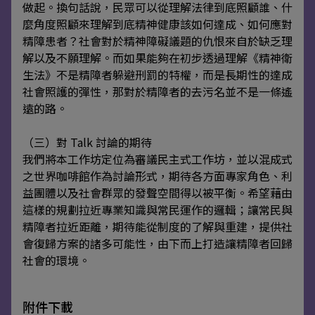
做起。換句話說，民眾可以從理解法律到底照顧誰、什
麼角度照顧來理解到底精神健康該如何達成、如何應對
精障患者？社會對於精神障礙議題的仇恨來自於缺乏理
解以及不願理解。而如果能夠在初步透過理解《精神衛
生法》不是精障者躲避刑罰的特權，而是長期性的達成
社會照護的彈性，那對於精障者的去污名並不是一條遙
遠的路。
（三）對 Talk 討論的期待
我們將本工作坊定位為審議民主式工作坊，並以混成式
之世界咖啡館作為討論形式，期待各方面專家角色、利
益團體以及社會群眾的發聲空間得以被平衡。希望藉由
這樣的規劃拉近專業知識與常民運作的邏輯；讓常民與
精障者拉近距離，期待能從制度的了解與重建，提供社
會復歸方案的諸多可能性，由下而上打造讓精障者回歸
社會的環境。
附件下載