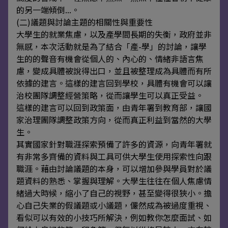
的另一端傾倒...。
(二)議題與討論主題的相關性與重要性
大學生的就業焦慮，以及產學間長期的失衡，政府並非
無感，本次活動就是為了結合「產-學」的討論，讓學
生的的聲音有機會從個人的、內心的、情緒非語言焦
慮，變成具體被說得出口，並且被整理成為具體而有所
依據的建言。這樣的建言回到學校，具體有機會可以讓
治校團隊調整經營策略，從而讓學生可以真正受益。
這樣的建言可以回到政策面，由青年署到教育部，讓國
家治理團隊調整政策方向，從而真正利益到當然的大學
生。
其實國家針對職涯探索預備了許多的資源，向青年署就
有非常多齊備的資料與工具可供大學生使用探索性向跟
職涯。藉由討論議題的本身，可以增加參與學員對於議
題資料的熟悉、掌握與理解。大學生往往在個人焦慮情
緒過大時候，縮小了自己的視野，甚至變得很狹小。擔
心自己失業的假議題或小議題，儼然成為被過度重視、
看似可以有效的小技巧所解決，例如教你怎麼面試、如