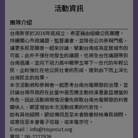
活動資訊
團隊介紹
台南新芽於2016年底成立，希望藉由組織公民團體，
持續關心市政議題、監督議會，並降低公共參與門檻，
讓更多民眾願意一起來討論、擘劃台南成為宜居城市的
可能；此外不僅在地發生的議題，也將全台性議題帶到
台南倡議，並向下培力高中職學生等下一世代的年輕公
民，企盼強化在地公民社會的形成，達到由下而上深化
台灣民主的效果。
本次活動將和參與者一起思考台南光電開發的治理，並
討論台南市政府在此當中是否應主動扮演重要且適當的
角色。因此活動將視情況優先錄取台南光電開發的利害
關係人，期望增加本次活動成果的代表性。
如有其他疑問，歡迎傳訊息至本會臉書粉絲專頁詢問，
或寄信至本會電子信箱、或來電亦可。
E-mail：info@tnsprout.org
電話：06-2227926