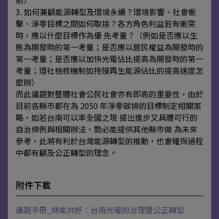
制）
3. 如何兼顧能源轉型及環境永續？環境影響、社會衝
擊、淨零目標之間如何取捨？各方角色利益若有衝突
時，應以什麼目標作為優 先考量？（例如是否應以生
態為開發時的第一考量；是否應以居民權益為開發時的
第一考量；是否應以加快光電佔比提高為開發時的第一
考量；環社檢核機制如拖慢再生能源佔比的提高速度怎
麼辦）
而此議題對整體社會公民社會亦有即高的重要性，由於
目前各縣市都在為 2050 年淨零碳排的目標制定相關策
略，如若台南可以率全國之現 提出進步又具體可行的
自治條例與相關辦法，勢必能提供其他縣市做 為未來
參考，此將有利於台灣能源轉型的推動，也會確保過程
中都有顧及公正轉型的理念。
附件下載
議題手冊_綠能共好：台南光電的治理暨公正轉型