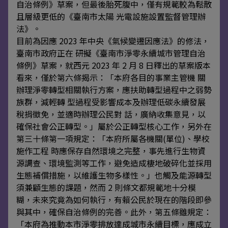
自治條例》草案，但最後胎死腹中，僅有規範較為鬆散
且層級更低的《臺南市太陽 光電設施設置監督管理辦
法》。
目前為因應 2023 年中央《氣候變遷因應法》的修法，
臺南市政府正在 研擬《臺南市淨零永續城市管理自治
條例》草案，就西元 2023 年 2 月 8 日釋出的草案版本
看來，僅於第六條揭示：「本府各目的事業主管機 關
辦理淨零轉型相關執行方案，應扶助轉型過程中之弱勢
族群，減輕轉 型過程受影響成本及辦理低碳永續發展
稅捐徵免，並適時辦理公民對 話，廣納收集意見，以
確保社會公正轉型。」屬於公正轉型核心工作，另外在
第三十條第一項規定：「本府所屬各機關(單位)、學校
施作工程 時應保存自然環境之完整，事先進行生物資
源調查、環境監測等工作，避免造成棲地破碎化並採用
生態補償措施，以維護生物多樣性。」也觸及能源轉型
須兼顧生態的課題，然而 2 則條文都規範地十分模
糊，未來究竟為如何執行，有賴公民於現在的階段即參
與其中，確保自治條例的完善。此外，第五條雖規定：
「本府為推動本市淨零排放達成城市永續目標，應成立