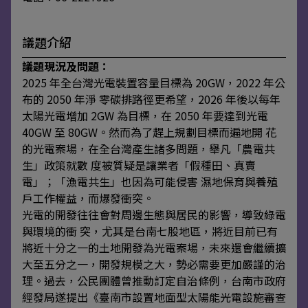
議題介紹
議題現況及問題：
2025 年全台灣光電裝置容量目標為 20GW，2022 年公
布的 2050 年淨 零碳排路徑更希望，2026 年後以每年
太陽光電增加 2GW 為目標，在 2050 年要達到光電
40GW 至 80GW。然而為了趕上規劃目標而遍地開 花
的光電案場，在全台灣產生諸多問題，舉凡「農電共
生」政策就數 度被質疑是讓業者「假種田、真賣
電」；「漁電共生」也因為可能侵害 濕地保育與養殖
戶工作權益，而爆發衝突。
光電的開發往往會對周邊生態與居民的影響，導致綠電
與環境的衝 突，尤其是台南七股地區，將近目前已有
將近十分之一的土地開發為光電案場，未來還會繼續擴
大至五分之一，開發規模之大，勢必需要更加嚴謹的治
理。過去，公民團體曾推動訂定自治條例，台南市政府
經發局遂提出《臺南市設置地面型太陽能光電設施審查