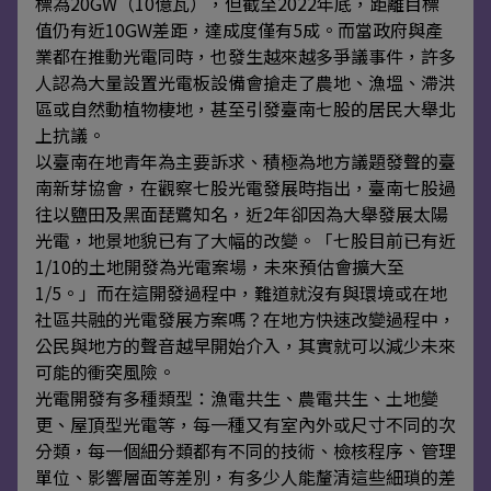
標為20GW（10億瓦），但截至2022年底，距離目標
值仍有近10GW差距，達成度僅有5成。而當政府與產
業都在推動光電同時，也發生越來越多爭議事件，許多
人認為大量設置光電板設備會搶走了農地、漁塭、滯洪
區或自然動植物棲地，甚至引發臺南七股的居民大舉北
上抗議。
以臺南在地青年為主要訴求、積極為地方議題發聲的臺
南新芽協會，在觀察七股光電發展時指出，臺南七股過
往以鹽田及黑面琵鷺知名，近2年卻因為大舉發展太陽
光電，地景地貌已有了大幅的改變。「七股目前已有近
1/10的土地開發為光電案場，未來預估會擴大至
1/5。」而在這開發過程中，難道就沒有與環境或在地
社區共融的光電發展方案嗎？在地方快速改變過程中，
公民與地方的聲音越早開始介入，其實就可以減少未來
可能的衝突風險。
光電開發有多種類型：漁電共生、農電共生、土地變
更、屋頂型光電等，每一種又有室內外或尺寸不同的次
分類，每一個細分類都有不同的技術、檢核程序、管理
單位、影響層面等差別，有多少人能釐清這些細瑣的差