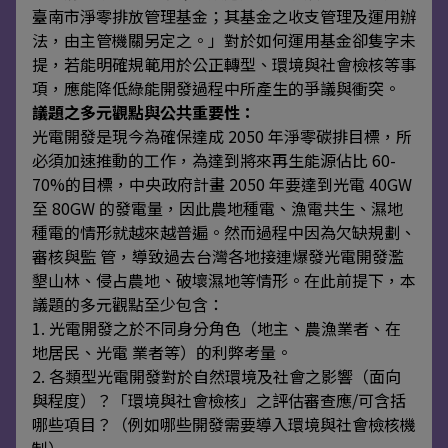
臺南市淨零排放管理基金；其基金之收支管理及運用辦
法，由主管機關另定之。」對於如何運用基金卻隻字未
提，若能明確規範用於公正轉型、環境與社會檢核等事
項，應能降低綠能開發過程中所產生的爭議與衝突。
議題之多元觀點與公共重要性：
光電開發是現今為確保達成 2050 年淨零碳排目標，所
必須加速推動的工作，為達到將來再生能源佔比 60-
70%的目標，中央政府計畫 2050 年要達到光電 40GW
至 80GW 的發電量，因此農地種電、漁電共生、濕地
種電的情形就越來越普遍。然而過程中因為欠缺規劃、
審核與監 管，導致過去台灣各地接連爆發光電開發濫
墾山林、侵占農地、破壞濕地等情形。在此前提下，本
議題的多元觀點至少包含：
1. 光電開發之於不同身分角色（地主、農漁業者、在
地居民、光電 業者等）的利弊考量。
2. 各類型光電開發對於自然環境及社會之影響（面向
與程度）？「環境與社會檢核」之評估審查應/可含括
哪些項目？（例如哪些開發需要導入環境與社會檢核機