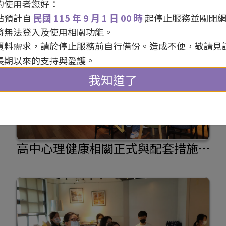
的使用者您好：
站預計自
民國 115 年 9 月 1 日 00 時
起停止服務並關閉
將無法登入及使用相關功能。
資料需求，請於停止服務前自行備份。造成不便，敬請見
長期以來的支持與愛護。
我知道了
研議1
高中心理健康相關正式與配套措施之研