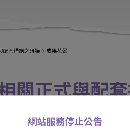
與配套措施之研議
成果花絮
相關正式與配套
網站服務停止公告