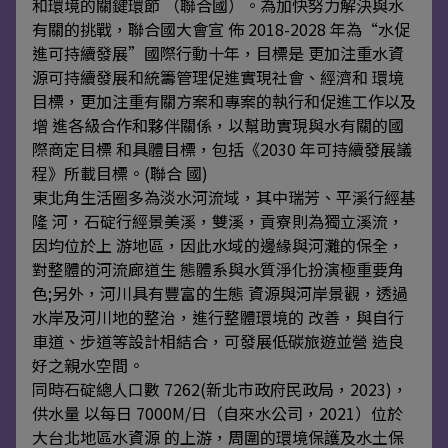
和環境的關鍵環節 （聯合國）。為加快努力解決與水
有關的挑戰，聯合國大會宣 佈 2018-2028 年為“水促
進可持續發展”國際行動十年，目標是 更加注重水資
源可持續發展和統籌管理促進實現社會、經濟和 環境
目標，更加注重有關方案和專案的執行和促進工作以及
增 進各級合作和夥伴關係，以幫助實現與水有關的國
際商定目標 和具體目標，包括《2030 年可持續發展議
程》所載目標。(聯合 國)
東北角生活圈多為淡水河流域，其中瑞芳、平溪行經基
隆 河，石碇行經景美溪，雙溪，貢寮則為獨立溪流，
因均位於上 游地區，因此水域的邊緣與河灘的保全，
對整體的河流廊道生 態體系與水質淨化扮演極重要角
色;另外，河川具有豐富的生態 資源與河岸景觀，透過
水岸及河川地的整治，進行整體環境的 改善，與自行
車道、步道等設計相結合，可發展低碳旅遊並營 造良
好之親水空間。
同時石碇總人口數 7262(新北市政府民政局，2023)，
供水量 以每日 7000M/日（自來水公司，2021）位於
大台北地區水資源 的上游，周圍的環境保護及水土保