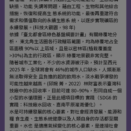
缺損、功能 失調等問題，藉由工程、生物和其他綜合
措施，恢復和提高生 態系統的功能，最後再重建符合
需求和價值取向的永續生態系 統，以逐步實現礦區的
永續發展。(科技大觀園，98 年)
依據「臺北都會區綠色基盤綱要計畫」有關綠覆地分
析， 東北角生活圈各行政轄區範圍，均為綠覆地占全
區面積 90%以 上區域，且是以密林區(植栽覆蓋度
>30%)為主的行政區，顯示 綠覆地景觀非常完整。
隨著城市工業化，不少的水資源被汙染，預計至西元
2025 年，全球將會有 46%的城市人口缺水，人類漸漸
無法取得安全 且負擔的起的飲用水，淡水戰爭爆發的
可能性越來越高。(邱婉 菁，2022）林財富表示臺灣科
技廠中的水回收率，目前可達 80–90%，形同自成一個
小型的水循環圈，正是此細項目標的 實踐（SDG6 的
實踐：科技廠水回收、嘉南平原灌溉優化）。
水是可持續發展的核心要素，對社會經濟發展、能源和
糧 食生產、生態系統健康以及人類自身的存活都至關
重要。水也 是適應氣候變化的核心要素，是連接社會