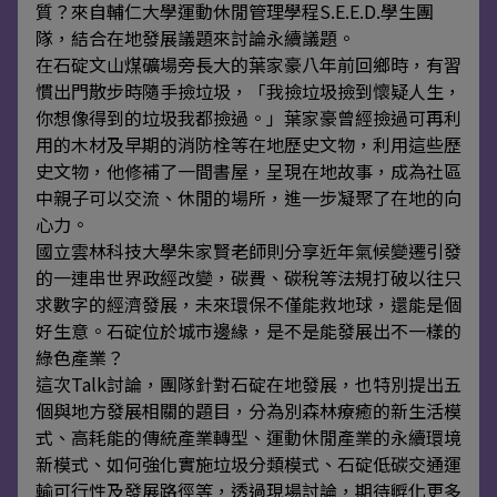
質？來自輔仁大學運動休閒管理學程S.E.E.D.學生團
隊，結合在地發展議題來討論永續議題。
在石碇文山煤礦場旁長大的葉家豪八年前回鄉時，有習
慣出門散步時隨手撿垃圾，「我撿垃圾撿到懷疑人生，
你想像得到的垃圾我都撿過。」葉家豪曾經撿過可再利
用的木材及早期的消防栓等在地歷史文物，利用這些歷
史文物，他修補了一間書屋，呈現在地故事，成為社區
中親子可以交流、休閒的場所，進一步凝聚了在地的向
心力。
國立雲林科技大學朱家賢老師則分享近年氣候變遷引發
的一連串世界政經改變，碳費、碳稅等法規打破以往只
求數字的經濟發展，未來環保不僅能救地球，還能是個
好生意。石碇位於城市邊緣，是不是能發展出不一樣的
綠色產業？
這次Talk討論，團隊針對石碇在地發展，也特別提出五
個與地方發展相關的題目，分為別森林療癒的新生活模
式、高耗能的傳統產業轉型、運動休閒產業的永續環境
新模式、如何強化實施垃圾分類模式、石碇低碳交通運
輸可行性及發展路徑等，透過現場討論，期待孵化更多