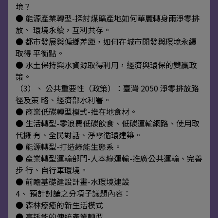
境？
● 能源產業轉型-探討煤礦產地如何華麗轉身雨淨零排
放、 環境永續，互利共存。
● 都市發展與偏鄉差距，如何在城市開發與環境永續
取得 平衡點。
● 水土保持與水資源取得利用，經濟與環保的雙贏政
策。
（3）、 公共重要性（政策）：臺灣 2050 淨零排放路
徑及策 略、經濟部水利署。
● 商業低碳轉型模式-推在地食材。
● 生活轉型-零浪費低碳飲食、低碳運輸網路、使用取
代擁 有、全民對話、淨零循環建築。
● 能源轉型-打造綠能生態系。
● 產業轉型運輸部門-人本綠運輸-推廣公共運輸、完善
步 行、自行車環境。
● 前瞻基礎建設計畫-水環境建設
4、 預計討論之分項子議題內容：
● 森林療癒的新生活模式
● 高耗能的傳統產業轉型