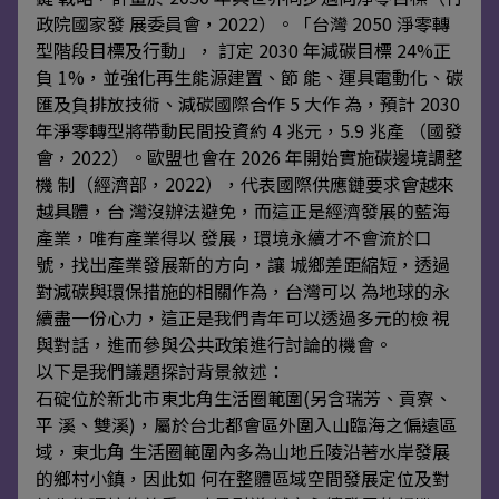
政院國家發 展委員會，2022）。「台灣 2050 淨零轉
型階段目標及行動」， 訂定 2030 年減碳目標 24%正
負 1%，並強化再生能源建置、節 能、運具電動化、碳
匯及負排放技術、減碳國際合作 5 大作 為，預計 2030
年淨零轉型將帶動民間投資約 4 兆元，5.9 兆產 （國發
會，2022）。歐盟也會在 2026 年開始實施碳邊境調整
機 制（經濟部，2022），代表國際供應鏈要求會越來
越具體，台 灣沒辦法避免，而這正是經濟發展的藍海
產業，唯有產業得以 發展，環境永續才不會流於口
號，找出產業發展新的方向，讓 城鄉差距縮短，透過
對減碳與環保措施的相關作為，台灣可以 為地球的永
續盡一份心力，這正是我們青年可以透過多元的檢 視
與對話，進而參與公共政策進行討論的機會。
以下是我們議題探討背景敘述：
石碇位於新北市東北角生活圈範圍(另含瑞芳、貢寮、
平 溪、雙溪)，屬於台北都會區外圍入山臨海之偏遠區
域，東北角 生活圈範圍內多為山地丘陵沿著水岸發展
的鄉村小鎮，因此如 何在整體區域空間發展定位及對