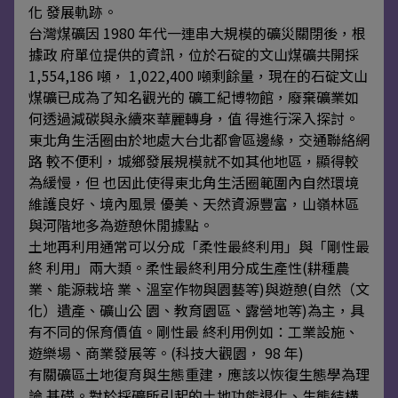
化 發展軌跡。
台灣煤礦因 1980 年代一連串大規模的礦災關閉後，根
據政 府單位提供的資訊，位於石碇的文山煤礦共開採
1,554,186 噸， 1,022,400 噸剩餘量，現在的石碇文山
煤礦已成為了知名觀光的 礦工紀博物館，廢棄礦業如
何透過減碳與永續來華麗轉身，值 得進行深入探討。
東北角生活圈由於地處大台北都會區邊緣，交通聯絡網
路 較不便利，城鄉發展規模就不如其他地區，顯得較
為緩慢，但 也因此使得東北角生活圈範圍內自然環境
維護良好、境內風景 優美、天然資源豐富，山嶺林區
與河階地多為遊憩休閒據點。
土地再利用通常可以分成「柔性最終利用」與「剛性最
終 利用」兩大類。柔性最終利用分成生產性(耕種農
業、能源栽培 業、溫室作物與園藝等)與遊憩(自然（文
化）遺產、礦山公 園、教育園區、露營地等)為主，具
有不同的保育價值。剛性最 終利用例如：工業設施、
遊樂場、商業發展等。(科技大觀園， 98 年)
有關礦區土地復育與生態重建，應該以恢復生態學為理
論 基礎。對於採礦所引起的土地功能退化、生態結構