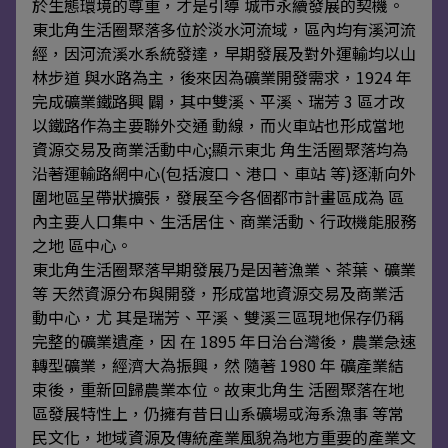
於生態環境的尊重，才是引導 城市永續發展的契機。
東北角生活圈聚落多位於淡水河流域，區內均有溪河流
經，因河流溪水系統發達，早期發展及對外運輸均以山
林步道 與水路為主，後來因為礦業開發需求，1924 年
完成礦業鐵路興 闢，其中雙溪、平溪、瑞芳 3 區才改
以鐵路作為主要聯外交通 動線，而火車站也形成當地
資源交易及商業活動中心;顯示東北 角生活圈聚落均為
沿著運輸路網中心(包括渡口、港口、車站 等)逐漸向外
圍地區呈帶狀擴張，發展至今各個都市計畫區成為 區
內主要人口集中、生活居住、商業活動、行政機能服務
之地 區中心。
東北角生活圈聚落早期發展乃是因著漁業、茶葉、礦業
等 天然資源分布與開發，形成當地資源交易及商業活
動中心，尤 其是瑞芳、平溪、雙溪三區現地保存仍稱
完整的礦業遺產，因 在 1895 年日治台灣後，農業急速
轉型礦業，經濟大為振興，然 隨著 1980 年 礦產業結
束後，重新回歸農業本位。故東北角生 活圈聚落在地
區發展特性上，仍擁有昔日山系礦場或海系漁事 等常
民文化，地域資源及傳統產業風貌為地方重要的產業文