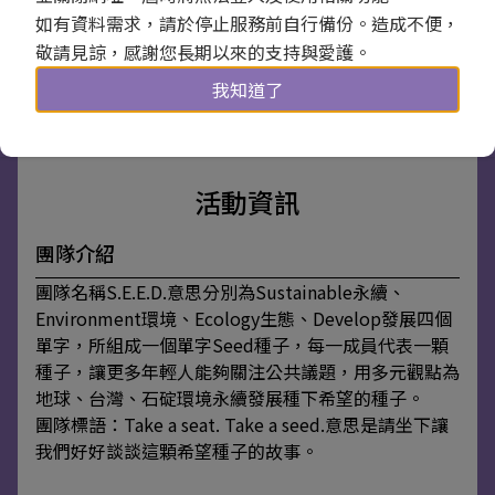
活動日期 / 112年07月21日 08:30 ~ 16:00
如有資料需求，請於停止服務前自行備份。造成不便，
活動地點 / 三才靈芝生態農場
敬請見諒，感謝您長期以來的支持與愛護。
團隊名稱 / S.E.E.D.
活動人數 / 30 人
我知道了
報名截止
活動資訊
團隊介紹
團隊名稱S.E.E.D.意思分別為Sustainable永續、
Environment環境、Ecology生態、Develop發展四個
單字，所組成一個單字Seed種子，每一成員代表一顆
種子，讓更多年輕人能夠關注公共議題，用多元觀點為
地球、台灣、石碇環境永續發展種下希望的種子。
團隊標語：Take a seat. Take a seed.意思是請坐下讓
我們好好談談這顆希望種子的故事。