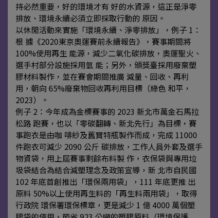
持必然重要，好的環境才有 好的水資源，這正是淨零
排放、環境永續必須立即採取行動的 原因。
以休閒活動來實施「環境永續、淨零排放」，例子 1：
根 據《2020東京奧運賽前永續報告》，賽事期間將
100%使用再生 能源，減少二氧化碳排放，奧運聖火、
選手村部分設施採用氫 能；另外，頒獎臺採用廢棄塑
膠材料製作，並在賽會期間推廣 減量、回收、再利
用，朝向 65%廢棄物回收再利用目標（綠色 和平，
2023）。
例子 2：今年成為金標賽事的 2023 新北市萬金石馬拉
松路 跑賽，也以「零碳翻轉、新北先行」為目標，賽
事跑衣是由咖 啡紗及舊寶特瓶製作而成，完成 11000
件跑衣可減少 2090 公斤 碳排放，工作人員外套及選手
物資袋，用上屆賽事剩餘布料製 作，衣保袋與專用垃
圾袋結合為結合減塑理念及政策宣導，新 北市自民國
102 年底首創推出「環保兩用袋」，111 年底更推 出
原料 50%以上使用再生料的「再生料兩用袋」，取得
行政院 環保署環保標章，更是減少 1 億 4000 萬個塑
膠袋的使用，節省 923 公噸的塑膠原料（環境保護