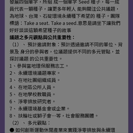
發展四個單字，所組 成一個單字 Seed 種子，每一成
員代表一顆種子，讓更多年輕人 能夠關注公共議題，
為地球、台灣、石碇環境永續種下希望的 種子。團隊
標語：Take a seat. Take a seed.意思是請坐下讓我們
好好談談這顆希望種子的故事
議題之多元觀點與公共重要性：
（1）、 預計邀請對象：預計透過邀請不同的單位、背
景及 身分的參與者，位議題提供不同的多元管點，並
探討議題 的公共重要性。
1、參與當地環保服務志工。
2、 永續環境議題專家。
3、 在地社團組織成員。
4、 在地區公所人員。
5、 在地學校教職員。
6、 淨零排放研究者。
7、 永續環境基金會或企業。
8、 扶輪社或獅子會…等，社會服務團體。
（2）、 多元觀點：
● 如何創新運動休閒產業來實踐淨零排放與永續環