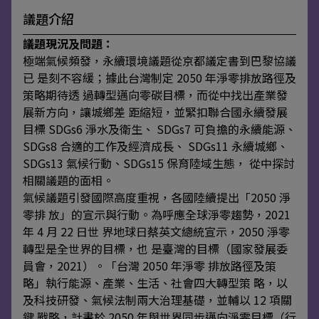
議題介紹
議題現況及問題：
極端氣候頻發，永續環境議題從京都議定書到巴黎協議
已 是刻不容緩；據此台灣制定 2050 年淨零排放路徑及
策略期待透 過轉型邁向零碳目標，而從中找出產業發
展新方向，讓城鄉差 距縮短，並緊扣聯合國永續發展
目標 SDGs6 淨水及衛生、 SDGs7 可負擔的永續能源、
SDGs8 合適的工作及經濟成長、 SDGs11 永續城鄉、
SDGs13 氣候行動、SDGs15 保育陸域生態， 從中探討
相關議題的面相。
氣候議題引發國際高度重視，各國陸續提出「2050 淨
零排 放」的宣示與行動。為呼應全球淨零趨勢，2021
年 4 月 22 日世 界地球日蔡英文總統宣示，2050 淨零
轉型是全世界的目標，也 是臺灣的目標（國家發展委
員會，2021）。「台灣 2050 年淨零 排放路徑及策
略」執行能源、產業、生活、社會四大轉型策 略，以
及科技研發、氣候法制兩大治理基礎，並輔以 12 項關
鍵 戰略，計畫於 2050 年與世界同步邁向淨零目標（行