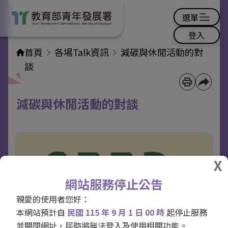
選單
登入
首頁
各場Talk資訊
減碳與休閒活動的對
談
減碳與休閒活動的對談
網站服務停止公告
親愛的使用者您好：
本網站預計自
民國 115 年 9 月 1 日 00 時
起停止服務
並關閉網址，屆時將無法登入及使用相關功能。