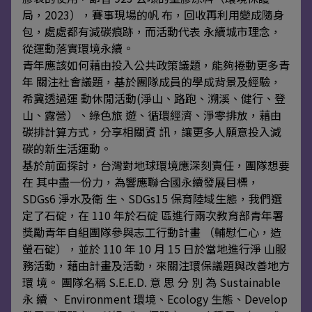
局，2023），賽事現場的帆 布，回收再利用變成隨身
包，處處都有減碳痕跡，而活動代表 永續城市理念，
從運動落實環境永續。
青年應該如何藉由投入公共政策議題，能夠捲動更多青
年 關注社會議題，基於團隊成員的學成背景及經驗，
希冀透過運 動休閒活動(淨山、路跑、溯溪、健行、登
山、露營）、綠色旅 遊、循環經濟、淨零排放，藉由
碳排計算方式，分享相關資 訊，讓更多人願意投入減
碳的新生活運動。
基於前面探討，台灣對地球環境應深刻責任，團隊想要
在 其中盡一份力，為響應聯合國永續發展目標，
SDGs6 淨水及衛 生、SDGs15 保育陸域生態，我們選
定了石碇，在 110 年於石碇 區進行兩次教育部青年署
獎勵青年自組團隊參與志工行動計畫 （輔慰仁心，造
螢石碇），並於 110 年 10 月 15 日於當地進行淨 山服
務活動，藉由計畫及活動，來關注環保議題與改善地方
環 境。 團隊名稱 S.E.E.D. 意 思 分 別 為 Sustainable
永 續 、 Environment 環境、Ecology 生態、Develop