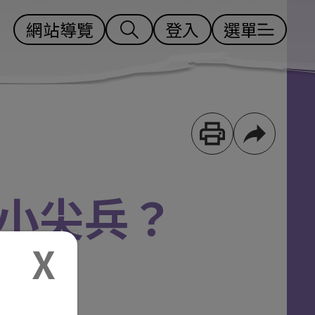
網站導覽
登入
選單
小尖兵？
00
829教室