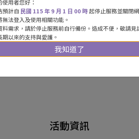
的使用者您好：
團隊名稱 / Skills for U
站預計自
民國 115 年 9 月 1 日 00 時
起停止服務並關閉
活動人數 / 30 人
將無法登入及使用相關功能。
資料需求，請於停止服務前自行備份。造成不便，敬請見
長期以來的支持與愛護。
我知道了
報名
活動資訊