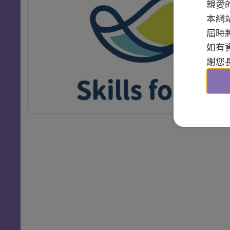
親愛
本網
屆時
如有
謝您