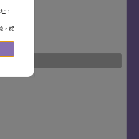
網址，
諒，感
截止